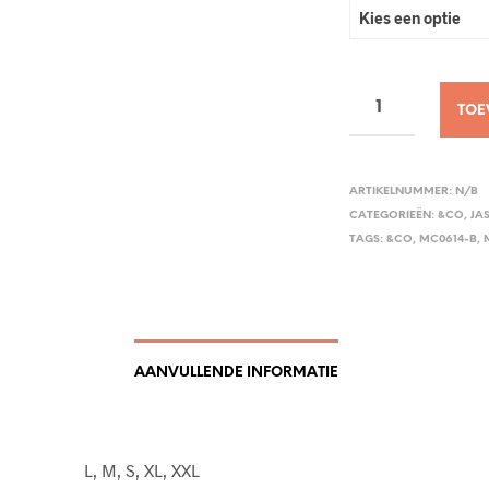
TOE
ARTIKELNUMMER:
N/B
CATEGORIEËN:
&CO
,
JA
TAGS:
&CO
,
MC0614-B
,
AANVULLENDE INFORMATIE
L, M, S, XL, XXL