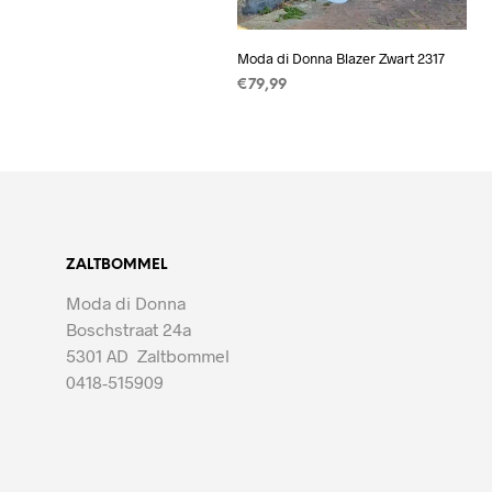
Moda di Donna Blazer Zwart 2317
€
79,99
OPTIES SELECTEREN
Dit
product
heeft
meerdere
variaties.
Deze
ZALTBOMMEL
optie
Moda di Donna
kan
Boschstraat 24a
gekozen
5301 AD Zaltbommel
worden
0418-515909
op
de
productpagin