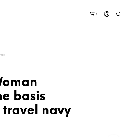
0
ASJE
Woman
G
ne basis
E
E
N
 travel navy
P
R
O
D
U