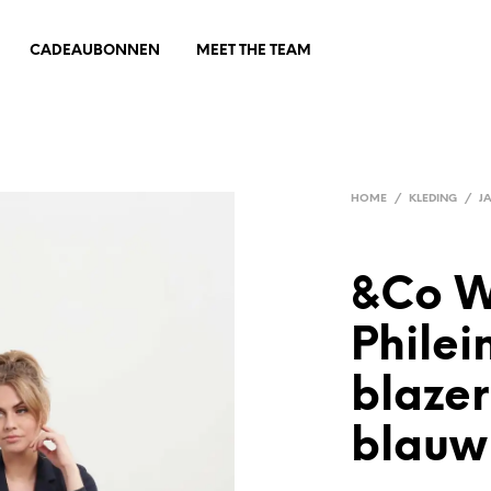
CADEAUBONNEN
MEET THE TEAM
HOME
/
KLEDING
/
J
&Co 
Philei
blazer
blauw