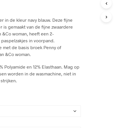
C
T
E
N
r in de kleur navy blauw. Deze fijne
I
r is gemaakt van de fijne zwaardere
N
van &Co woman, heeft een 2-
D
 paspelzakjes in voorpand.
E
W
e met de basis broek Penny of
I
van &Co woman.
N
K
8% Polyamide en 12% Elasthaan. Mag op
E
L
en worden in de wasmachine, niet in
W
strijken.
A
G
E
N
.